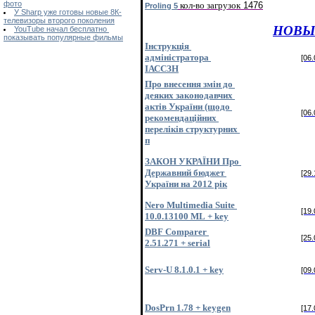
фото
кол-во загрузок
1476
Proling 5
У Sharp уже готовы новые 8К-
телевизоры второго поколения
НОВЫ
YouTube начал бесплатно
показывать популярные фильмы
Інструкція
адміністратора
[06.
ІАССЗН
Про внесення змін до
деяких законодавчих
актів України (щодо
[06.
рекомендаційних
переліків структурних
п
ЗАКОН УКРАЇНИ Про
Державний бюджет
[29.
України на 2012 рік
Nero Multimedia Suite
[19.
10.0.13100 ML + key
DBF Comparer
[25.
2.51.271 + serial
Serv-U 8.1.0.1 + key
[09.
DosPrn 1.78 + keygen
[17.