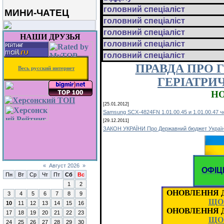
головний спеціаліст
МИНИ-ЧАТЕЦ
головний спеціаліст
головний спеціаліст
НАШИ ДРУЗЬЯ
головний спеціаліст
головний спеціаліст
ПРАВДА ПРО
Весь русский интернет
ГЕРІАТРИ
НО
[25.01.2012]
Samsung SCX-4824FN 1.01.00.45 и 1.01.00.47 ч
[29.12.2011]
ЗАКОН УКРАЇНИ Про Державний бюджет України
«
Август 2026
»
ОФІЦ
Пн
Вт
Ср
Чт
Пт
Сб
Вс
1
2
ОНОВЛЕННЯ Д
3
4
5
6
7
8
9
ЩО
10
11
12
13
14
15
16
ОНОВЛЕННЯ Д
17
18
19
20
21
22
23
ЩО
24
25
26
27
28
29
30