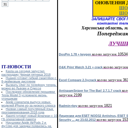
ОНОВЛЕННЯ Д
31
ЩО
ЩО
ЗАЛИШАЙТЕ СВОЇ 
контактні телефо
Херсонська область, м.
Попереджаю:
ЛУЧШ
кол-во загрузок
10534
DosPrn 1.78 + keygen
IT-НОВОСТИ
кол-во загрузок
O&K Print Watch 3.21 + crack
Kasta.ua сегодня запустил
распродажу Черная пятница 2018
Huawei готовит гибкий смартфон с
кол-во загрузок
36
Excel Compare 2.3+crack
8-дюймовым дисплеем
Вызвать Uber по телефону теперь
можно во Львове и Одессе
кол
AntispamSniper for The Bat! 2.7.1.7 crack
Последнее обновление прошивки
загрузок
2199
Tesla Model 3 усложнило жизнь
угонщикам
Apple сократила выпуск новых
кол-во загрузок
1821
моделей iPhone из-за низкого спроса
Radmin+key
Назван самый популярный язык
программирования 2018 года
Xiaomi готовит новый флагман с 10
Лицензии для ESET NOD32 Antivirus, ESET 
ГБ оперативной памяти
кол-во загрузок
15
Security ... до 23.02.2012
Наушники Apple AirPods 2 и
футляр для зарядки появились на