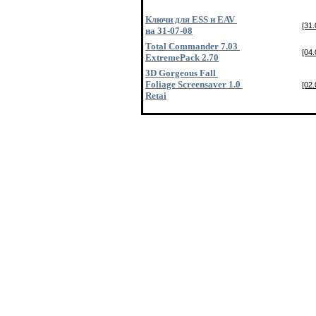
Ключи для ESS и EAV
[31.
на 31-07-08
Total Commander 7.03
[04.
ExtremePack 2.70
3D Gorgeous Fall
Foliage Screensaver 1.0
[02.
Retai