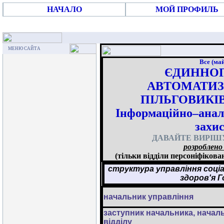
НАЧАЛО
МОЙ ПРОФИЛЬ
МЕНЮ САЙТА
Все (май
ЄДИННОГ
АВТОМАТИЗ
ПІЛЬГОВИКІВ 
Інформаційно–анал
захи
ДАВАЙТЕ ВИРІШУ
розроблено
(тільки відділи персоніфікова
структура управління соці
здоров'я 
начальник управління
заступник начальника, начал
відділу